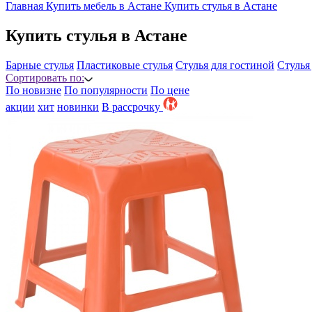
Главная
Купить мебель в Астане
Купить стулья в Астане
Купить стулья в Астане
Барные стулья
Пластиковые стулья
Стулья для гостиной
Стулья
Сортировать по:
По новизне
По популярности
По цене
акции
хит
новинки
B рассрочку