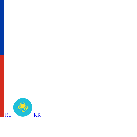
RU
KK