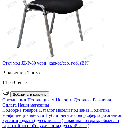
Cтул мод JZ-P-80 черн. каркас/сер. гоб. (ВИ)
В наличии - 7 штук
14 160 тенге
Добавить в корзину
О компании
Поставщикам
Новости
Доставка
Гарантия
Оплата
Наши магазины
Подборка товаров
Каталог мебели под заказ
Политика
конфиденциальности
Публичный договор оферта розничной
купли-продажи (русский язык)
Правила возврата, обмена и
гарантийного обслуживания (русский язык)