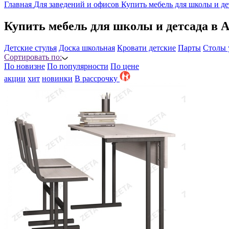
Главная
Для заведений и офисов
Купить мебель для школы и де
Купить мебель для школы и детсада в 
Детские стулья
Доска школьная
Кровати детские
Парты
Столы 
Сортировать по:
По новизне
По популярности
По цене
акции
хит
новинки
B рассрочку