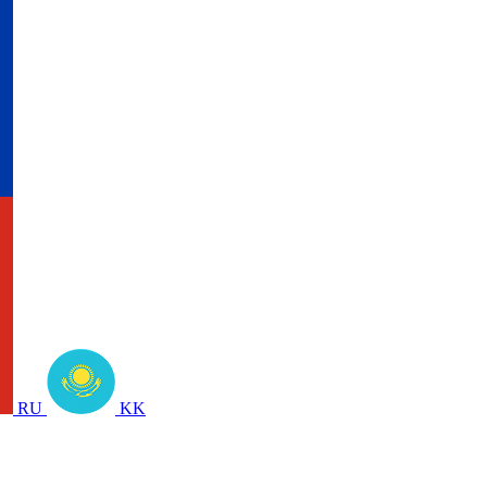
RU
KK