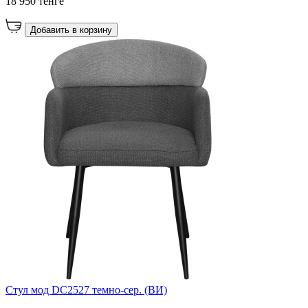
18 950 тенге
Добавить в корзину
Стул мод DC2527 темно-сер. (ВИ)