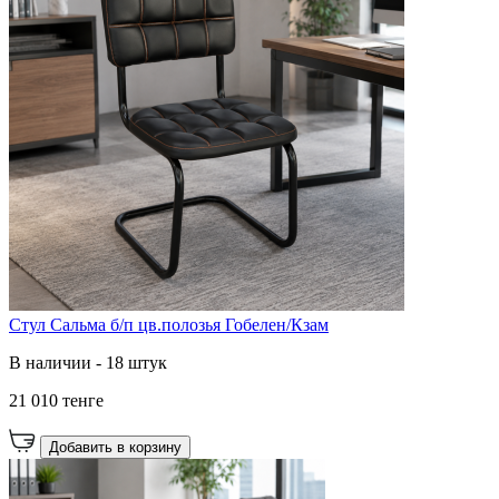
Стул Сальма б/п цв.полозья Гобелен/Кзам
В наличии - 18 штук
21 010 тенге
Добавить в корзину