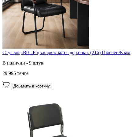
Стул мод.B01-F цв.каркас м/п с дер.накл. (216) Гобелен/Кзам
В наличии - 9 штук
29 995 тенге
Добавить в корзину