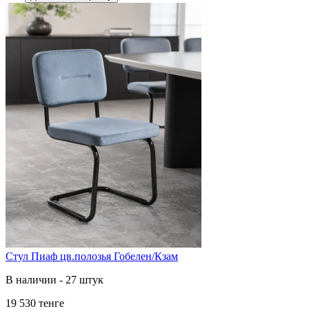
Стул Пиаф цв.полозья Гобелен/Кзам
В наличии - 27 штук
19 530 тенге