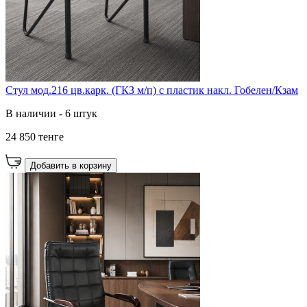
Стул мод.216 цв.карк. (ГКЗ м/п) с пластик накл. Гобелен/Кзам
В наличии - 6 штук
24 850 тенге
Добавить в корзину