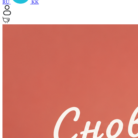
RU
KK