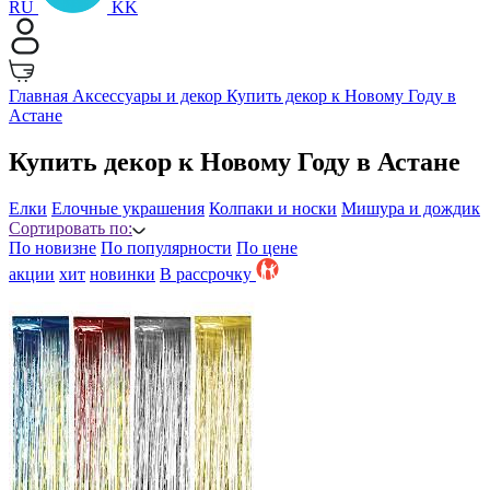
RU
KK
Главная
Аксессуары и декор
Купить декор к Новому Году в
Астане
Купить декор к Новому Году в Астане
Елки
Елочные украшения
Колпаки и носки
Мишура и дождик
Сортировать по:
По новизне
По популярности
По цене
акции
хит
новинки
B рассрочку