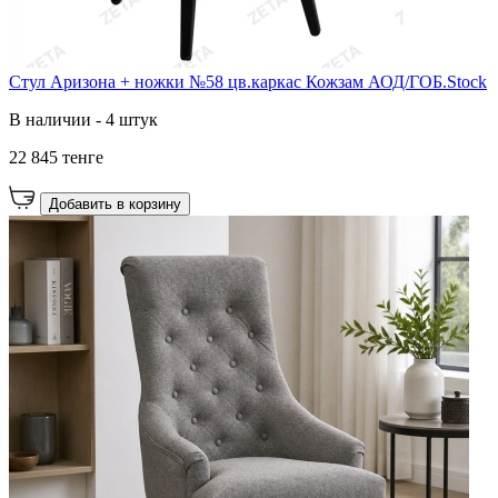
Стул Аризона + ножки №58 цв.каркас Кожзам АОД/ГОБ.Stock
В наличии - 4 штук
22 845 тенге
Добавить в корзину