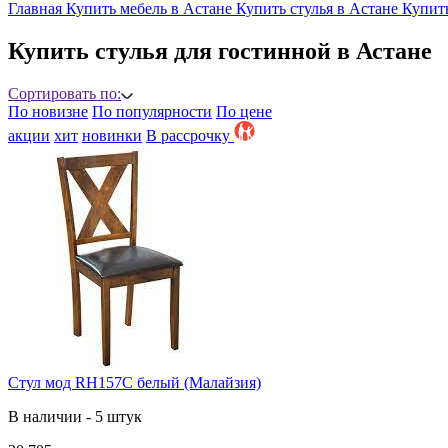
Главная
Купить мебель в Астане
Купить стулья в Астане
Купить
Купить стулья для гостинной в Астане
Сортировать по:
По новизне
По популярности
По цене
акции
хит
новинки
B рассрочку
Стул мод RH157C белый (Малайзия)
В наличии - 5 штук