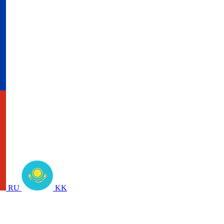
RU
KK