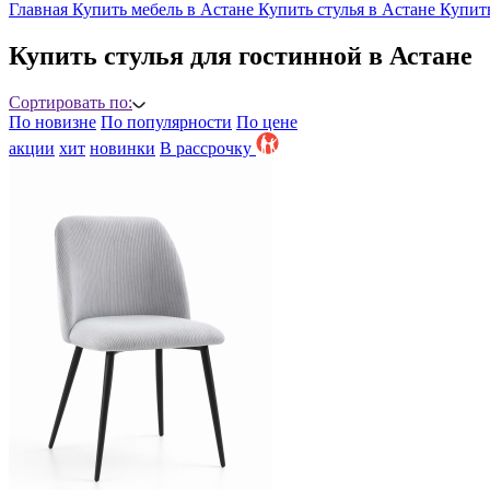
Главная
Купить мебель в Астане
Купить стулья в Астане
Купить
Купить стулья для гостинной в Астане
Сортировать по:
По новизне
По популярности
По цене
акции
хит
новинки
B рассрочку