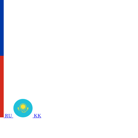
RU
KK