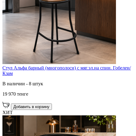
Стул Альфа барный (многополосн) с мяг.эл.на спин. Гобелен/
Кзам
В наличии - 8 штук
19 970 тенге
Добавить в корзину
ХИТ