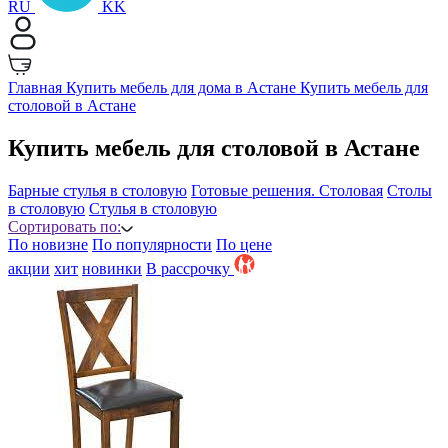
RU
KK
Главная
Купить мебель для дома в Астане
Купить мебель для
столовой в Астане
Купить мебель для столовой в Астане
Барные стулья в столовую
Готовые решения. Столовая
Столы
в столовую
Стулья в столовую
Сортировать по:
По новизне
По популярности
По цене
акции
хит
новинки
B рассрочку