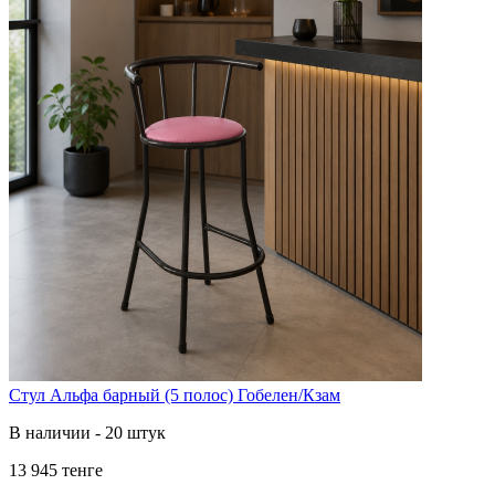
Стул Альфа барный (5 полос) Гобелен/Кзам
В наличии - 20 штук
13 945 тенге