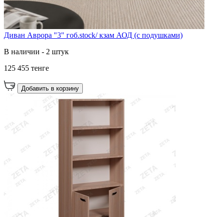
Диван Аврора "3" гоб.stock/ кзам АОД (с подушками)
В наличии - 2 штук
125 455 тенге
Добавить в корзину