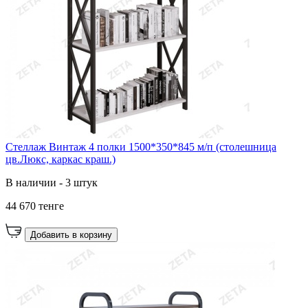
Стеллаж Винтаж 4 полки 1500*350*845 м/п (столешница
цв.Люкс, каркас краш.)
В наличии - 3 штук
44 670 тенге
Добавить в корзину