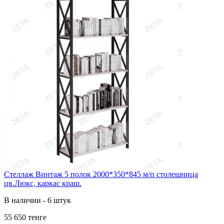
Стеллаж Винтаж 5 полок 2000*350*845 м/п столешница
цв.Люкс, каркас краш.
В наличии - 6 штук
55 650 тенге