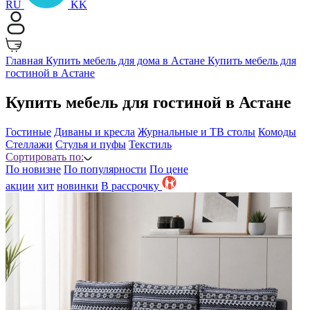
RU
KK
Главная
Купить мебель для дома в Астане
Купить мебель для
гостиной в Астане
Купить мебель для гостиной в Астане
Гостиные
Диваны и кресла
Журнальные и ТВ столы
Комоды
Стеллажи
Стулья и пуфы
Текстиль
Сортировать по:
По новизне
По популярности
По цене
акции
хит
новинки
B рассрочку