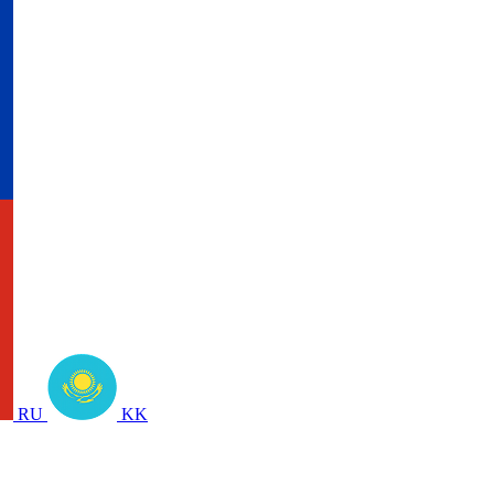
RU
KK