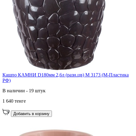
Кашпо КАМНИ D180мм 2,6л (разн.цв) М 3173 (М-Пластика
РФ)
В наличии - 19 штук
1 640 тенге
Добавить в корзину