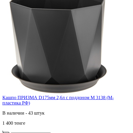
Кашпо ПРИЗМА D175мм 2,6л с поддоном М 3138 (М-
пластика РФ)
В наличии - 43 штук
1 400 тенге