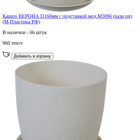
Кашпо ВЕРОНА D160мм с подставкой мод.М3096 (разн,цв)
(М-Пластика РФ)
В наличии - 66 штук
960 тенге
Добавить в корзину