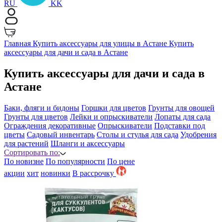
RU
KK
Главная
Купить аксессуары для улицы в Астане
Купить
аксессуары для дачи и сада в Астане
Купить аксессуары для дачи и сада в
Астане
Баки, фляги и бидоны
Горшки для цветов
Грунты для овощей
Грунты для цветов
Лейки и опрыскиватели
Лопаты для сада
Ограждения декоративные
Опрыскиватели
Подставки под
цветы
Садовый инвентарь
Столы и стулья для сада
Удобрения
для растений
Шланги и аксессуары
Сортировать по:
По новизне
По популярности
По цене
акции
хит
новинки
B рассрочку