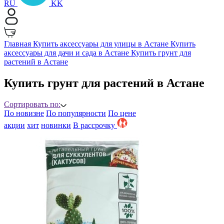
RU
KK
Главная
Купить аксессуары для улицы в Астане
Купить
аксессуары для дачи и сада в Астане
Купить грунт для
растений в Астане
Купить грунт для растений в Астане
Сортировать по:
По новизне
По популярности
По цене
акции
хит
новинки
B рассрочку