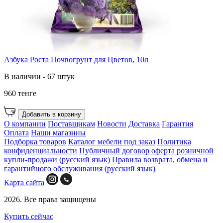
Азбука Роста Почвогрунт для Цветов, 10л
В наличии - 67 штук
960 тенге
Добавить в корзину
О компании
Поставщикам
Новости
Доставка
Гарантия
Оплата
Наши магазины
Подборка товаров
Каталог мебели под заказ
Политика
конфиденциальности
Публичный договор оферта розничной
купли-продажи (русский язык)
Правила возврата, обмена и
гарантийного обслуживания (русский язык)
Карта сайта
2026. Все права защищены
Купить сейчас