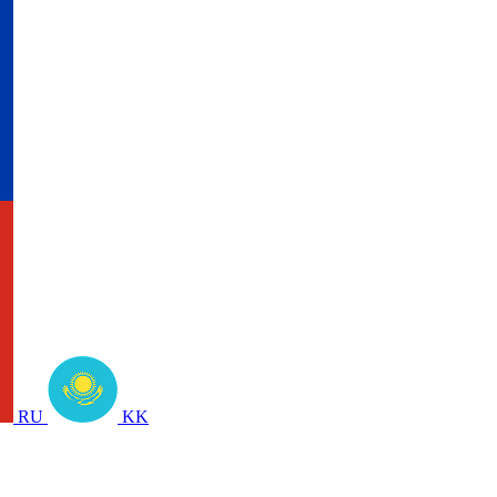
RU
KK