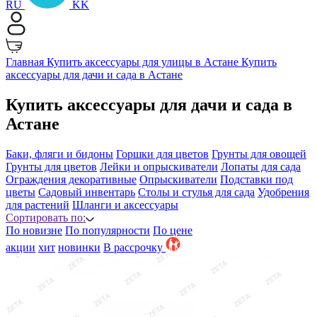
RU
KK
Главная
Купить аксессуары для улицы в Астане
Купить
аксессуары для дачи и сада в Астане
Купить аксессуары для дачи и сада в
Астане
Баки, фляги и бидоны
Горшки для цветов
Грунты для овощей
Грунты для цветов
Лейки и опрыскиватели
Лопаты для сада
Ограждения декоративные
Опрыскиватели
Подставки под
цветы
Садовый инвентарь
Столы и стулья для сада
Удобрения
для растений
Шланги и аксессуары
Сортировать по:
По новизне
По популярности
По цене
акции
хит
новинки
B рассрочку