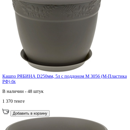
Кашпо РЯБИНА D250мм, 5л с поддоном М 3056 (М-Пластика
РФ) бх
В наличии - 48 штук
1 370 тенге
Добавить в корзину