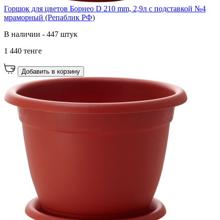
Горшок для цветов Борнео D 210 mm, 2,9л с подставкой №4
мраморный (Репаблик РФ)
В наличии - 447 штук
1 440 тенге
Добавить в корзину