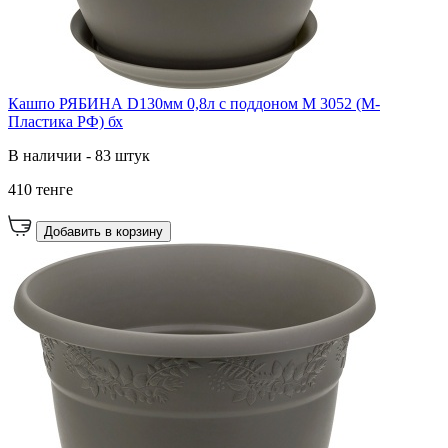
Кашпо РЯБИНА D130мм 0,8л с поддоном М 3052 (М-
Пластика РФ) бх
В наличии - 83 штук
410 тенге
Добавить в корзину