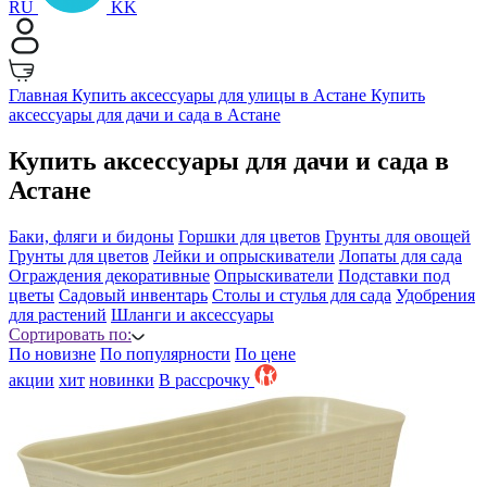
RU
KK
Главная
Купить аксессуары для улицы в Астане
Купить
аксессуары для дачи и сада в Астане
Купить аксессуары для дачи и сада в
Астане
Баки, фляги и бидоны
Горшки для цветов
Грунты для овощей
Грунты для цветов
Лейки и опрыскиватели
Лопаты для сада
Ограждения декоративные
Опрыскиватели
Подставки под
цветы
Садовый инвентарь
Столы и стулья для сада
Удобрения
для растений
Шланги и аксессуары
Сортировать по:
По новизне
По популярности
По цене
акции
хит
новинки
B рассрочку