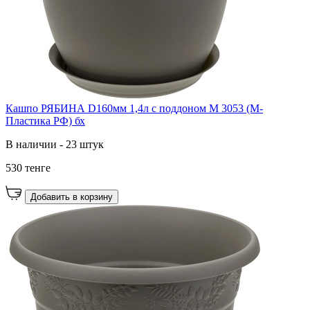
Кашпо РЯБИНА D160мм 1,4л с поддоном М 3053 (М-
Пластика РФ) бх
В наличии - 23 штук
530 тенге
Добавить в корзину