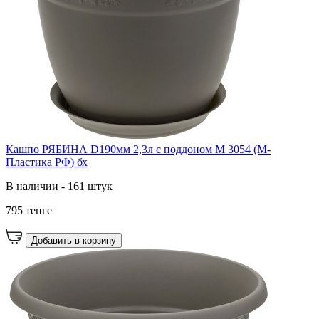
Кашпо РЯБИНА D190мм 2,3л с поддоном М 3054 (М-
Пластика РФ) бх
В наличии - 161 штук
795 тенге
Добавить в корзину