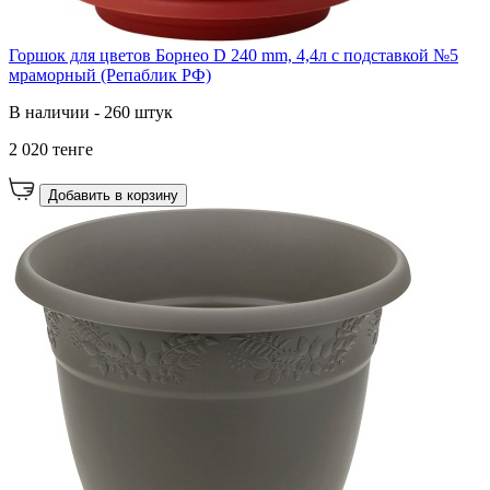
Горшок для цветов Борнео D 240 mm, 4,4л с подставкой №5
мраморный (Репаблик РФ)
В наличии - 260 штук
2 020 тенге
Добавить в корзину