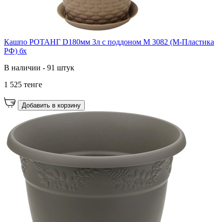
Кашпо РОТАНГ D180мм 3л с поддоном М 3082 (М-Пластика
РФ) бх
В наличии - 91 штук
1 525 тенге
Добавить в корзину