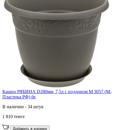
Кашпо РЯБИНА D280мм, 7,5л с поддоном М 3057 (М-
Пластика РФ) бх
В наличии - 34 штук
1 810 тенге
Добавить в корзину