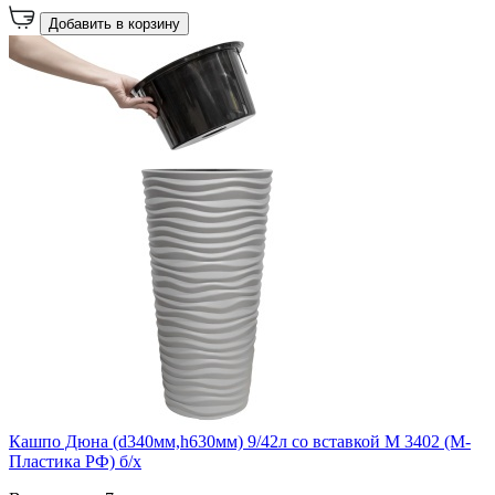
Добавить в корзину
Кашпо Дюна (d340мм,h630мм) 9/42л со вставкой М 3402 (М-
Пластика РФ) б/х