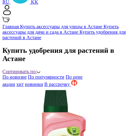
RU
KK
Главная
Купить аксессуары для улицы в Астане
Купить
аксессуары для дачи и сада в Астане
Купить удобрения для
растений в Астане
Купить удобрения для растений в
Астане
Сортировать по:
По новизне
По популярности
По цене
акции
хит
новинки
B рассрочку