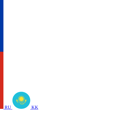
RU
KK