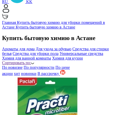
RU
KK
Главная
Купить бытовую химию для уборки помещений в
Астане
Купить бытовую химию в Астане
Купить бытовую химию в Астане
Ароматы для дома
Для ухода за обувью
Средства для стирки
белья
Средства для уборки пола
Универсальные средства
Химия для ванной комнаты
Химия для кухни
Сортировать по:
По новизне
По популярности
По цене
акции
хит
новинки
B рассрочку