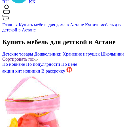
RU
KK
Главная
Купить мебель для дома в Астане
Купить мебель для
детской в Астане
Купить мебель для детской в Астане
Детcкие товары
Дошкольники
Хранение игрушек
Школьники
Сортировать по:
По новизне
По популярности
По цене
акции
хит
новинки
B рассрочку