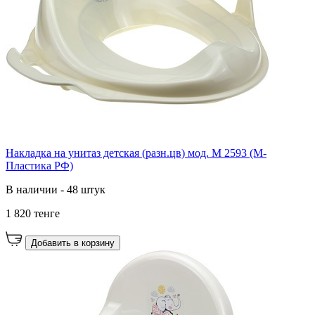
Накладка на унитаз детская (разн.цв) мод. М 2593 (М-
Пластика РФ)
В наличии - 48 штук
1 820 тенге
Добавить в корзину