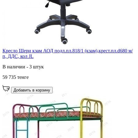
Кресло Шери кзам АОД подл.пл.818/1 (кзам),крест.пл.d680 м/
п, ДДС, кол JL
В наличии - 3 штук
59 735 тенге
Добавить в корзину