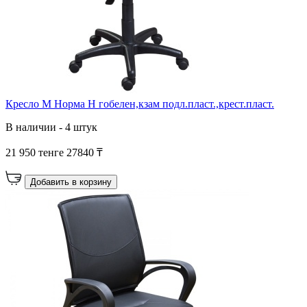
Кресло М Норма Н гобелен,кзам подл.пласт.,крест.пласт.
В наличии - 4 штук
21 950 тенге
27840 ₸
Добавить в корзину