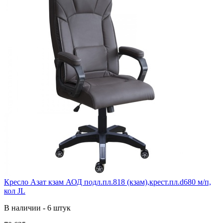
Кресло Азат кзам АОД подл.пл.818 (кзам),крест.пл.d680 м/п,
кол JL
В наличии - 6 штук