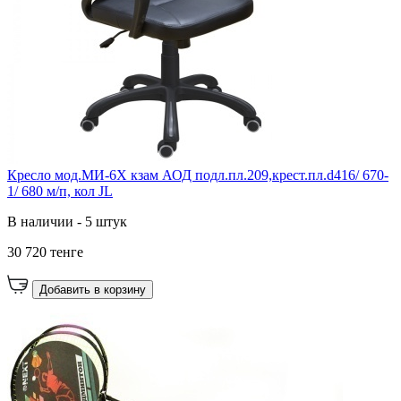
Кресло мод.МИ-6Х кзам АОД подл.пл.209,крест.пл.d416/ 670-
1/ 680 м/п, кол JL
В наличии - 5 штук
30 720 тенге
Добавить в корзину