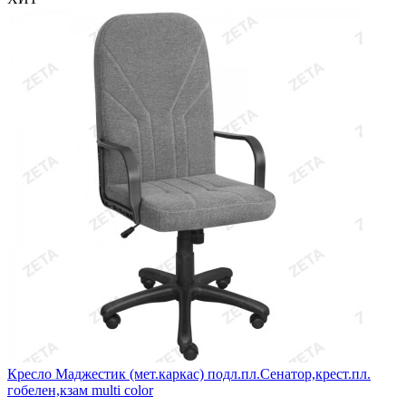
Кресло Маджестик (мет.каркас) подл.пл.Сенатор,крест.пл.
гобелен,кзам multi color