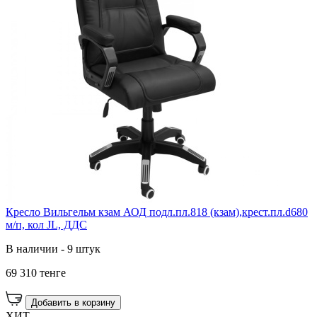
Кресло Вильгельм кзам АОД подл.пл.818 (кзам),крест.пл.d680
м/п, кол JL, ДДС
В наличии - 9 штук
69 310 тенге
Добавить в корзину
ХИТ