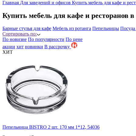
Главная
Для заведений и офисов
Купить мебель для кафе и рес
Купить мебель для кафе и ресторанов в
Барные стулья для кафе
Мебель из ротанга
Пепельницы
Посуда
Сортировать по:
По новизне
По популярности
По цене
акции
хит
новинки
B рассрочку
ХИТ
Пепельница BISTRO 2 шт. 170 мм 1*12, 54036