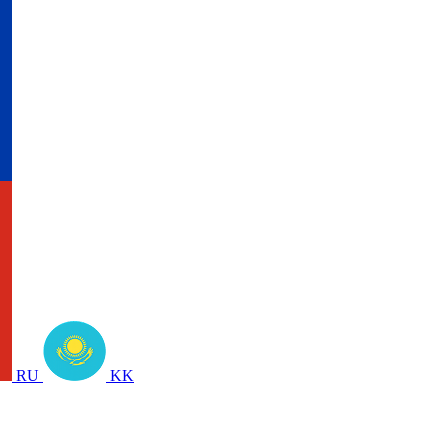
RU
KK