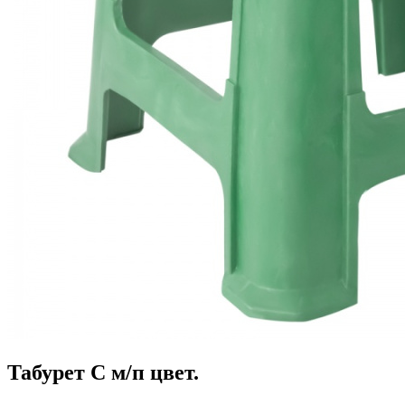
Табурет С м/п цвет.