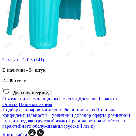
Стульчик 2016 (ВИ)
В наличии - 84 штук
2 380 тенге
Добавить в корзину
О компании
Поставщикам
Новости
Доставка
Гарантия
Оплата
Наши магазины
Подборка товаров
Каталог мебели под заказ
Политика
конфиденциальности
Публичный договор оферта розничной
купли-продажи (русский язык)
Правила возврата, обмена и
гарантийного обслуживания (русский язык)
Карта сайта