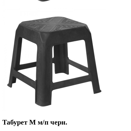
Табурет М м/п черн.