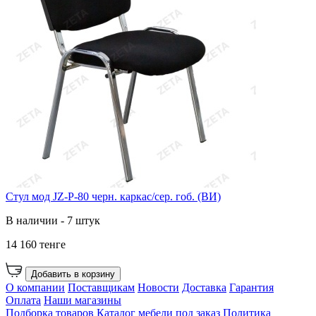
Cтул мод JZ-P-80 черн. каркас/сер. гоб. (ВИ)
В наличии - 7 штук
14 160 тенге
Добавить в корзину
О компании
Поставщикам
Новости
Доставка
Гарантия
Оплата
Наши магазины
Подборка товаров
Каталог мебели под заказ
Политика