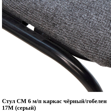
Стул СМ 6 м/п каркас чёрный/гобелен
17М (серый)