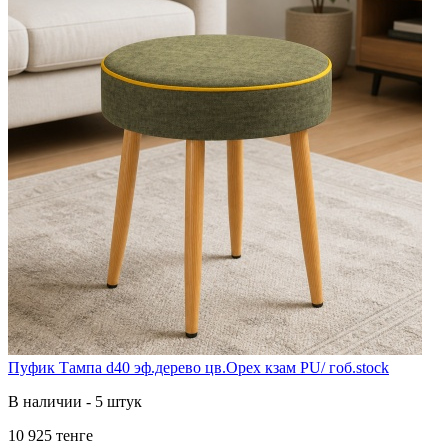
Пуфик Тампа d40 эф.дерево цв.Орех кзам PU/ гоб.stock
В наличии - 5 штук
10 925 тенге