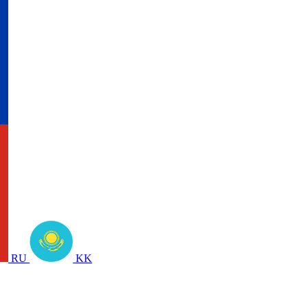
RU
KK