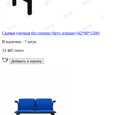
Скамья уличная без спинки (брус н/краш) (42*90*1500)
В наличии - 7 штук
33 485 тенге
Добавить в корзину