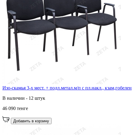
Изо-скамья 3-х мест. + подл.метал.м/п с пл.накл., кзам,гобелен
В наличии - 12 штук
46 090 тенге
Добавить в корзину