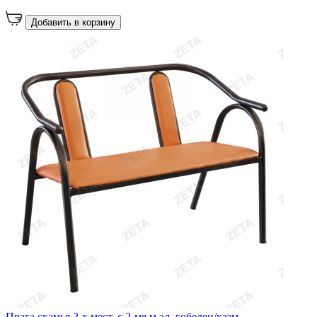
Добавить в корзину
Прага скамья 2-х мест. с 2-мя м.эл. гобелен/кзам