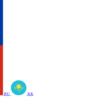
RU
KK