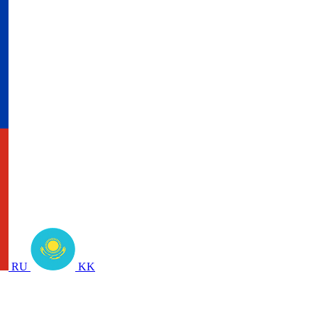
RU
KK