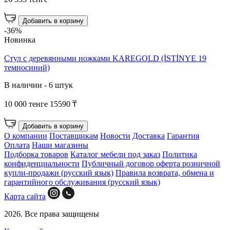
Добавить в корзину
-36%
Новинка
Стул с деревянными ножками KAREGOLD (İSTİNYE 19
темносиний)
В наличии - 6 штук
10 000 тенге
15590 ₸
Добавить в корзину
О компании
Поставщикам
Новости
Доставка
Гарантия
Оплата
Наши магазины
Подборка товаров
Каталог мебели под заказ
Политика
конфиденциальности
Публичный договор оферта розничной
купли-продажи (русский язык)
Правила возврата, обмена и
гарантийного обслуживания (русский язык)
Карта сайта
2026. Все права защищены