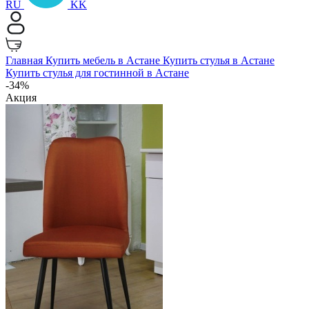
RU
KK
Главная
Купить мебель в Астане
Купить стулья в Астане
Купить стулья для гостинной в Астане
-34%
Акция