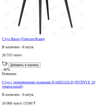
Стул Ивон (Гобелен/Кзам)
В наличии - 8 штук
26 555 тенге
Добавить в корзину
-36%
Новинка
Стул с деревянными ножками KAREGOLD (İSTİNYE 19
темносиний)
В наличии - 6 штук
10 000 тенге
15590 ₸