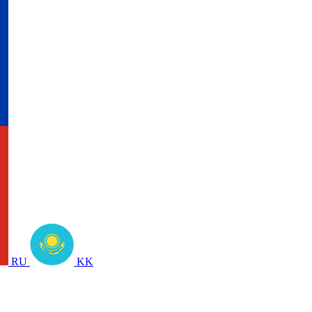
RU
KK