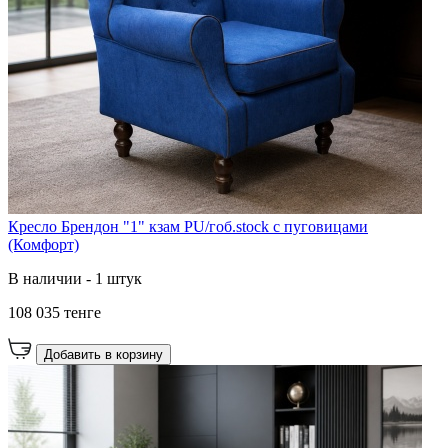
Кресло Брендон "1" кзам PU/гоб.stock с пуговицами
(Комфорт)
В наличии - 1 штук
108 035 тенге
Добавить в корзину