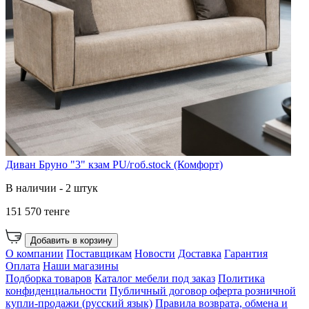
Диван Бруно "3" кзам PU/гоб.stock (Комфорт)
В наличии - 2 штук
151 570 тенге
Добавить в корзину
О компании
Поставщикам
Новости
Доставка
Гарантия
Оплата
Наши магазины
Подборка товаров
Каталог мебели под заказ
Политика
конфиденциальности
Публичный договор оферта розничной
купли-продажи (русский язык)
Правила возврата, обмена и