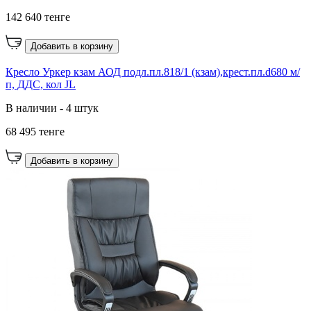
142 640 тенге
Добавить в корзину
Кресло Уркер кзам АОД подл.пл.818/1 (кзам),крест.пл.d680 м/
п, ДДС, кол JL
В наличии - 4 штук
68 495 тенге
Добавить в корзину