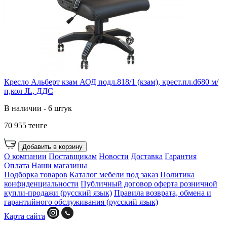
Кресло Альберт кзам АОД подл.818/1 (кзам), крест.пл.d680 м/
п,кол JL, ДДС
В наличии - 6 штук
70 955 тенге
Добавить в корзину
О компании
Поставщикам
Новости
Доставка
Гарантия
Оплата
Наши магазины
Подборка товаров
Каталог мебели под заказ
Политика
конфиденциальности
Публичный договор оферта розничной
купли-продажи (русский язык)
Правила возврата, обмена и
гарантийного обслуживания (русский язык)
Карта сайта