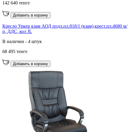
142 640 тенге
Добавить в корзину
Кресло Уркер кзам АОД подл.пл.818/1 (кзам),крест.пл.d680 м/
п, ДДС, кол JL
В наличии - 4 штук
68 495 тенге
Добавить в корзину