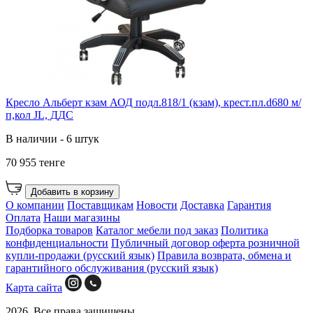
Кресло Альберт кзам АОД подл.818/1 (кзам), крест.пл.d680 м/
п,кол JL, ДДС
В наличии - 6 штук
70 955 тенге
Добавить в корзину
О компании
Поставщикам
Новости
Доставка
Гарантия
Оплата
Наши магазины
Подборка товаров
Каталог мебели под заказ
Политика
конфиденциальности
Публичный договор оферта розничной
купли-продажи (русский язык)
Правила возврата, обмена и
гарантийного обслуживания (русский язык)
Карта сайта
2026. Все права защищены