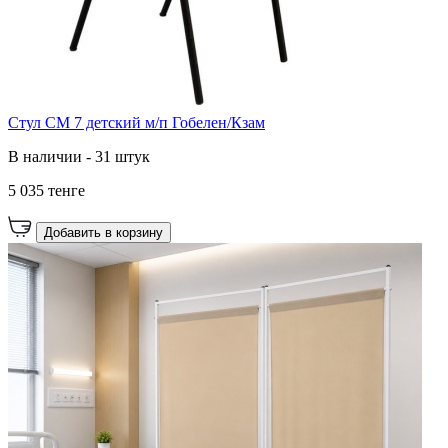
Стул СМ 7 детский м/п Гобелен/Кзам
В наличии - 31 штук
5 035 тенге
Добавить в корзину