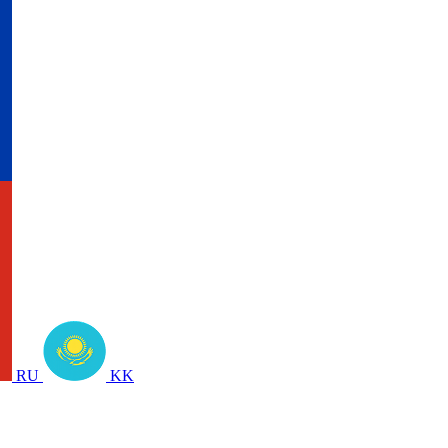
RU
KK