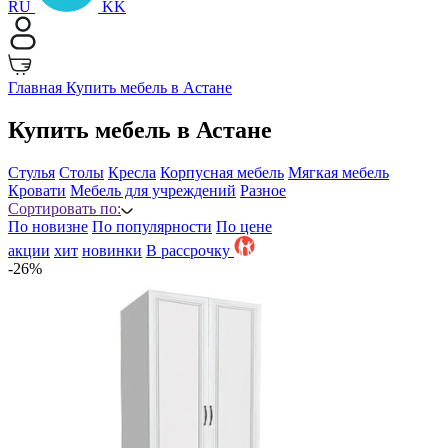
RU
KK
Главная
Купить мебель в Астане
Купить мебель в Астане
Стулья
Столы
Кресла
Корпусная мебель
Мягкая мебель
Кровати
Мебель для учреждений
Разное
Сортировать по:
По новизне
По популярности
По цене
акции
хит
новинки
B рассрочку
-26%