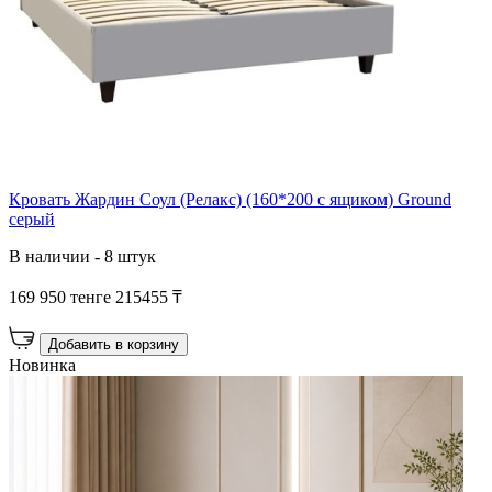
Кровать Жардин Соул (Релакс) (160*200 с ящиком) Ground
серый
В наличии - 8 штук
169 950 тенге
215455 ₸
Добавить в корзину
Новинка