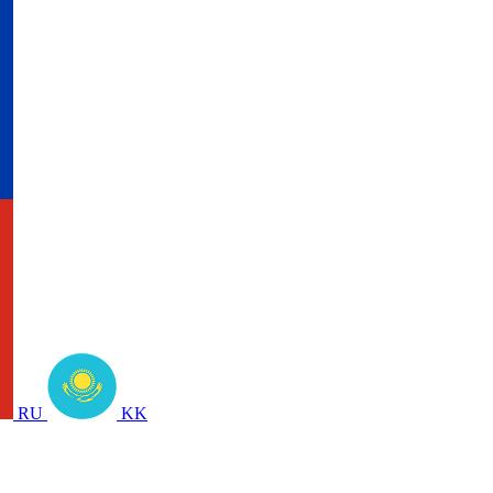
RU
KK