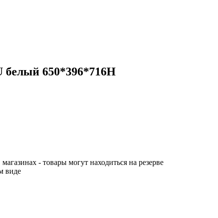
U белый 650*396*716Н
 магазинах - товары могут находиться на резерве
м виде