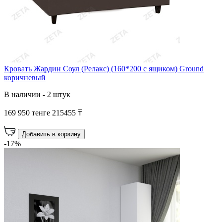
Кровать Жардин Соул (Релакс) (160*200 с ящиком) Ground
коричневый
В наличии - 2 штук
169 950 тенге
215455 ₸
Добавить в корзину
-17%