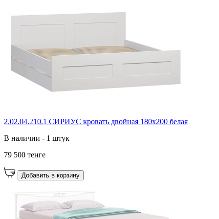
2.02.04.210.1 СИРИУС кровать двойная 180х200 белая
В наличии - 1 штук
79 500 тенге
Добавить в корзину