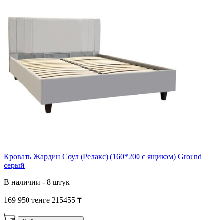
Кровать Жардин Соул (Релакс) (160*200 с ящиком) Ground
серый
В наличии - 8 штук
169 950 тенге
215455 ₸