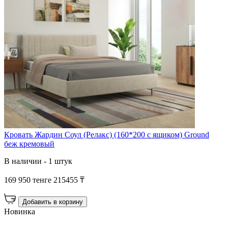
Кровать Жардин Соул (Релакс) (160*200 с ящиком) Ground
беж кремовый
В наличии - 1 штук
169 950 тенге
215455 ₸
Добавить в корзину
Новинка