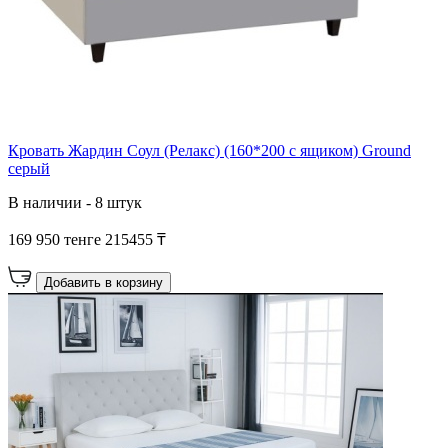
Кровать Жардин Соул (Релакс) (160*200 с ящиком) Ground
серый
В наличии - 8 штук
169 950 тенге
215455 ₸
Добавить в корзину