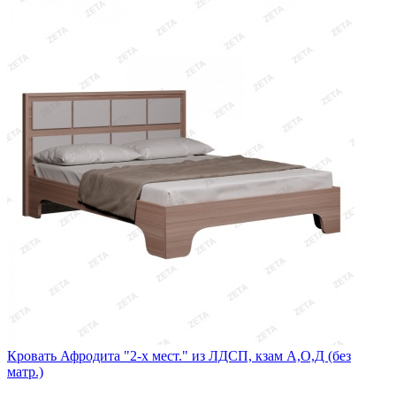
Кровать Афродита "2-х мест." из ЛДСП, кзам А,О,Д (без
матр.)