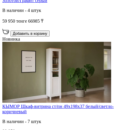
Золотой/Графит серый
В наличии - 4 штук
59 950 тенге
66985 ₸
Добавить в корзину
Новинка
КЫМОР Шкаф-витрина ст/пн 49х198х37 белый/светло-
коричневый
В наличии - 7 штук