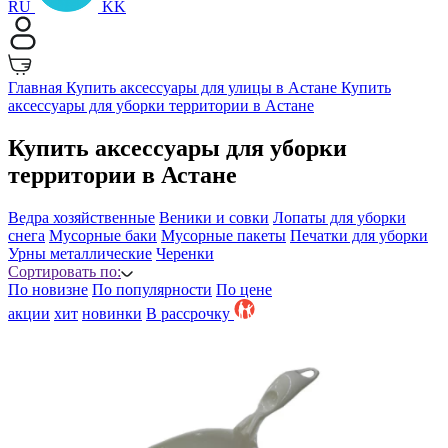
RU
KK
Главная
Купить аксессуары для улицы в Астане
Купить
аксессуары для уборки территории в Астане
Купить аксессуары для уборки
территории в Астане
Ведра хозяйственные
Веники и совки
Лопаты для уборки
снега
Мусорные баки
Мусорные пакеты
Печатки для уборки
Урны металлические
Черенки
Сортировать по:
По новизне
По популярности
По цене
акции
хит
новинки
B рассрочку