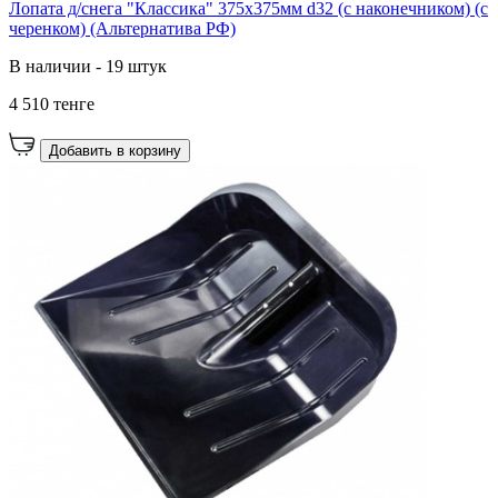
Лопата д/снега "Классика" 375х375мм d32 (с наконечником) (с
черенком) (Альтернатива РФ)
В наличии - 19 штук
4 510 тенге
Добавить в корзину