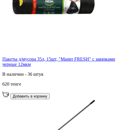
Пакеты д/мусора 35л, 15шт, "Master FRESH" с завязками
черные 12мкм
В наличии - 36 штук
620 тенге
Добавить в корзину