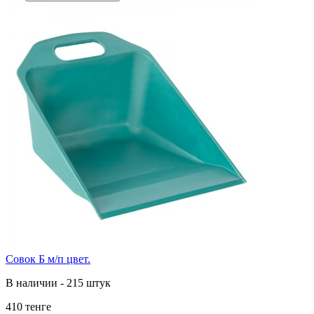
Совок Б м/п цвет.
В наличии - 215 штук
410 тенге