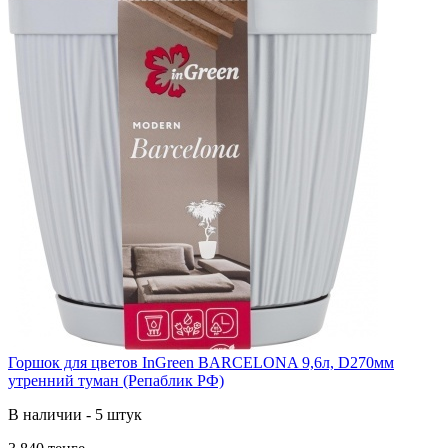
Горшок для цветов InGreen BARCELONA 9,6л, D270мм
утренний туман (Репаблик РФ)
В наличии - 5 штук