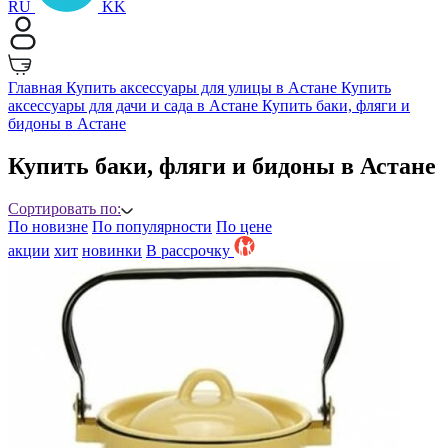
RU
KK
Главная
Купить аксессуары для улицы в Астане
Купить
аксессуары для дачи и сада в Астане
Купить баки, фляги и
бидоны в Астане
Купить баки, фляги и бидоны в Астане
Сортировать по:
По новизне
По популярности
По цене
акции
хит
новинки
B рассрочку